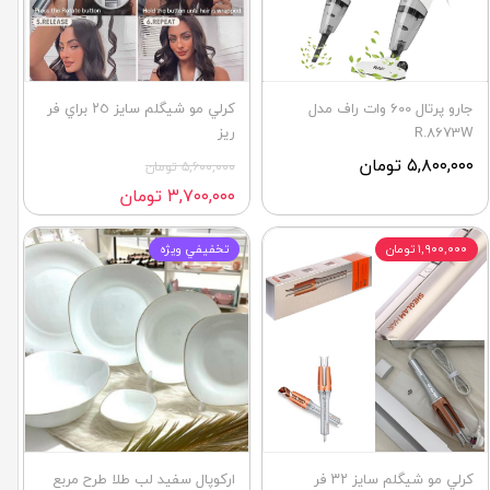
جارو پرتال 600 وات راف مدل
كرلي مو شيگلم سايز ٢٥ براي فر
R.8673W
ريز
۵,۸۰۰,۰۰۰ تومان
۵,۶۰۰,۰۰۰ تومان
۳,۷۰۰,۰۰۰ تومان
۱,۹۰۰,۰۰۰ تومان
تخفيفي ويژه
كرلي مو شيگلم سايز ٣٢ فر
اركوپال سفيد لب طلا طرح مربع