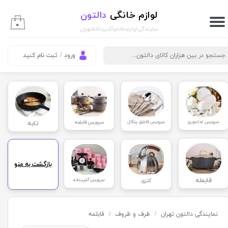
لوازم خانگی
دالتون
حساب کاربری من
۰
نمایندگی لوازم خانه و آشپزخانه تهران
تغییر گذر واژه
ورود
/
ثبت نام کنید
سفارشات
خروج از حساب کاربری
سرویس غذاخوری
سرویس قاشق چنگال
سرویس قابلمه
تابه
بازگشت به منو
قابمله
کتری
سرویس آشپزخانه
نمایندگی دالتون تهران
ظرف و ظروف
قابلمه