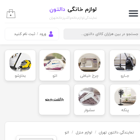
لوازم خانگی
دالتون
حساب کاربری من
۰
نمایندگی لوازم خانه و آشپزخانه تهران
تغییر گذر واژه
ورود
/
ثبت نام کنید
سفارشات
خروج از حساب کاربری
جــارو
چرخ خیاطی
اتو
بخارشو
بازگشت به منو
پنکه
سشوار
نمایندگی دالتون تهران
لوازم منزل
اتو