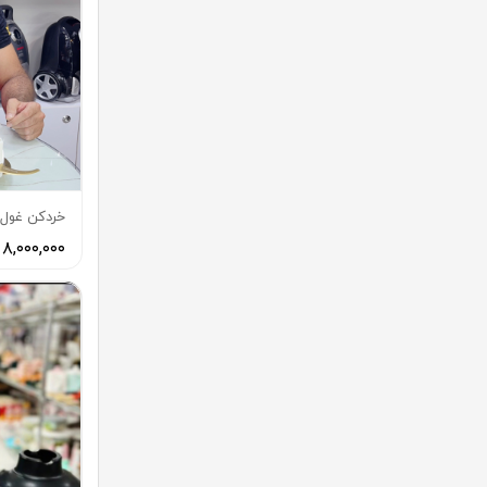
خردكن غول ٦/٦ ليتر سيلو كرست اص
۸,۰۰۰,۰۰۰ تومان