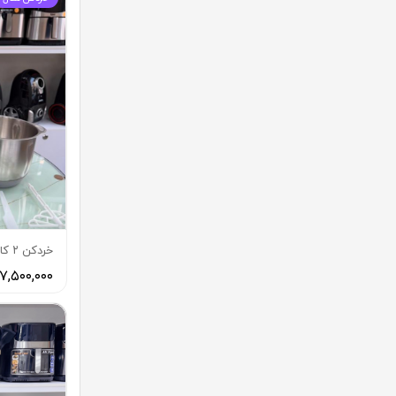
خردكن ٢ كاسه ٥ ليتر تفال
۷,۵۰۰,۰۰۰ تومان