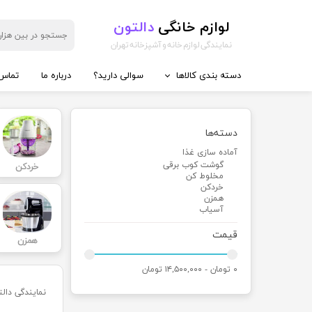
لوازم خانگی
دالتون
نمایندگی لوازم خانه و آشپزخانه تهران
دسته بندی کالاها
سوالی دارید؟
درباره ما
تماس 
◼️ آماده سازی غذا
◼️ تهیه و
دسته‌ها
گوشت کوب برقی
کتری برق
آماده سازی غذا
مخلوط کن
سه کاره
گوشت کوب برقی
خردکن
خردکن
دو کاره
مخلوط کن
خردکن
غذاساز
چای ساز
همزن
آسیاب
همزن
آب پرتقا
چرخ گوشت
آب سردک
قیمت
همزن
سالاد ساز
قهوه ساز
۰ تومان - ۱۴,۵۰۰,۰۰۰ تومان
آسیاب
اسپرسوس
کتری قو
نمایندگی دالت
آبمیوه گ