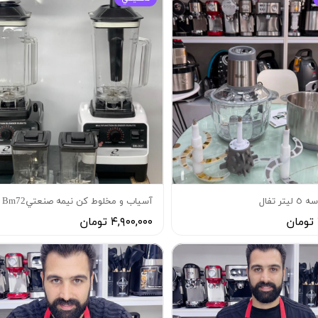
آسياب و مخلوط كن نيمه صنعتيBm72
۴,۹۰۰,۰۰۰ تومان