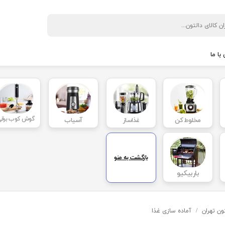
با ما
 نگهداری نوشیدنی
◼️ پخت و پز
ی
بخار پز
پلوپز
گوش کوب برقی
مخلوط کن
غذاساز
آسیاب
کباب پز
سرخ کن
ل گیری
زودپر
بازگشت به منو
ن
ساندویچ ساز
باربیکیو
آون توستر
از
توستر
ری
آرام پز
ون تهران
آماده سازی غذا
یری
گریل