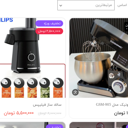
 اساس
مرتبط‌ترین
 آشپرخانه
◼️ ظرف و ظروف
مبله
سرویس قابلمه و ماهیتابه
تخفيف ويژه
 صفحه ای
قابلمه
۲,۵۰۰,۰۰۰ تومان
خانه
تابه
سرویس غذاخوری
سرویس قاشق چنگال
مدل GSM-905
سالاد ساز فيليپس
ن
۵,۵۰۰,۰۰۰ تومان
۸,۰۰۰,۰۰۰ تومان
تخفيفي