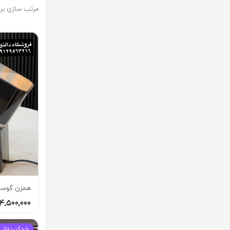
مرتب سازی بر
◼️ لوازم منزل
◼️ تجهیزات
جارو
اجاق گاز 
اتو
اجاق گاز
بخار شوی
هود آشپز
چرخ خیاطی
فر توکار
همزن گوسونیک 
۱۴,۵۰۰,۰۰۰ توما
خردكن تفال