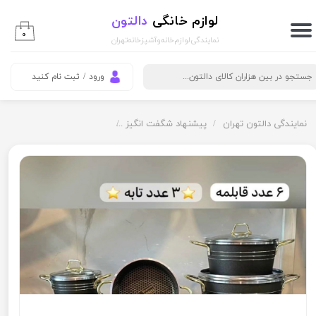
لوازم خانگی
دالتون
حساب کاربری من
۰
نمایندگی لوازم خانه و آشپزخانه تهران
تغییر گذر واژه
ورود
/
ثبت نام کنید
سفارشات
خروج از حساب کاربری
نمایندگی دالتون تهران
پیشنهاد شگفت انگیز
سرويس ١٥ پارچه مدل گلداني كوشا ٣ تابه