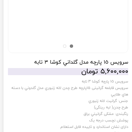
سرويس ١٥ پارچه مدل گلداني كوشا ٣ تابه
۵,۶۰۰,۰۰۰ تومان
سرويس ١٥ پارچه كوشا ٣ تابه
سرویس قابلمه گرانیتی 15پارچه طرح چدن لانه زنبوري مدل گلدوني با دسته
هاي طلايي
جنس: گرانیت لانه زنبوري
طرح چدن( لبه رینگی)
رنگبندی: مشکی گرانيتي براق
پوشش نچسب درجه یک
دارای نشان استاندارد و تاييده قابل استعلام