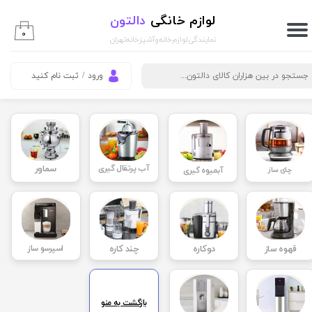
لوازم خانگی
دالتون
حساب کاربری من
۰
نمایندگی لوازم خانه و آشپزخانه تهران
تغییر گذر واژه
ورود
/
ثبت نام کنید
سفارشات
خروج از حساب کاربری
آب پرتقال گیری
سماور
چای ساز
آبمیوه گیری
قهوه ساز
دوکاره
چند کاره
اسپرسو ساز
بازگشت به منو