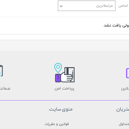
 اساس
مرتبط‌ترین
 آشپرخانه
◼️ ظرف و ظروف
مبله
سرویس قابلمه و ماهیتابه
 صفحه ای
قابلمه
لی یافت نشد.
خانه
تابه
سرویس غذاخوری
سرویس قاشق چنگال
لاین
پرداخت امن
ضمانت 
ریان
منوی سایت
تداول
قوانین و مقررات