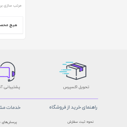
مرتب سازی بر
◼️ لوازم منزل
◼️ تجهیزات
جارو
اجاق گاز 
اتو
اجاق گاز
هیچ محصو
بخار شوی
هود آشپز
چرخ خیاطی
فر توکار
تحویل اکسپرس
پشتیبانی آن
راهنمای خرید از فروشگاه
خدمات مشت
نحوه ثبت سفارش
پرسش‌های م