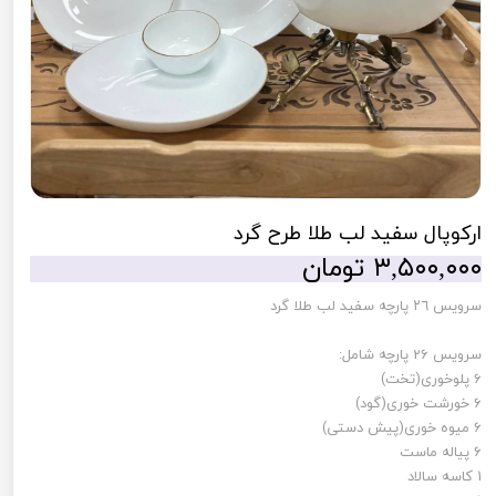
اركوپال سفيد لب طلا طرح گرد
۳,۵۰۰,۰۰۰ تومان
سرويس ٢٦ پارچه سفيد لب طلا گرد
سرویس 26 پارچه شامل:
6 پلوخوری(تخت)
6 خورشت خوری(گود)
6 میوه خوری(پیش دستی)
6 پیاله ماست
1 کاسه سالاد