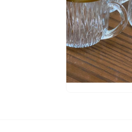
 آشپرخانه
◼️ ظرف و ظروف
مبله
سرویس قابلمه و ماهیتابه
 صفحه ای
قابلمه
خانه
تابه
سرویس غذاخوری
سرویس قاشق چنگال