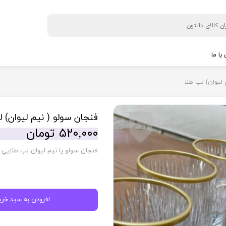
با ما
 نگهداری نوشیدنی
◼️ پخت و پز
ليوان) لب طلا
ی
بخار پز
پلوپز
فنجان سولو ( نيم ليوان) ل
کباب پز
۵۲۰,۰۰۰ تومان
سرخ کن
فنجان سولو يا نيم ليوان لب طلايي
ل گیری
زودپر
ن
ساندویچ ساز
آون توستر
از
توستر
افزودن به سبد خری
ری
آرام پز
یری
گریل