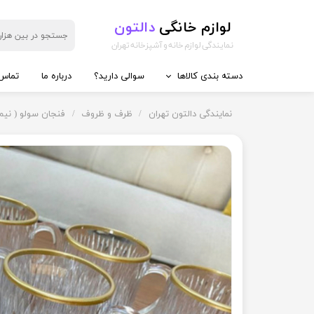
لوازم خانگی
دالتون
نمایندگی لوازم خانه و آشپزخانه تهران
دسته بندی کالاها
سوالی دارید؟
درباره ما
تماس 
◼️ آماده سازی غذا
◼️ تهیه و
نمایندگی دالتون تهران
ظرف و ظروف
فنجان سولو ( نيم 
گوشت کوب برقی
کتری برق
مخلوط کن
سه کاره
خردکن
دو کاره
غذاساز
چای ساز
همزن
آب پرتقا
چرخ گوشت
آب سردک
سالاد ساز
قهوه ساز
آسیاب
اسپرسوس
کتری قو
آبمیوه گ