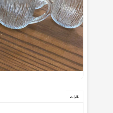
◼️ لوازم منزل
◼️ تجهیزات
جارو
اجاق گاز 
اتو
اجاق گاز
بخار شوی
هود آشپز
چرخ خیاطی
فر توکار
نظرات