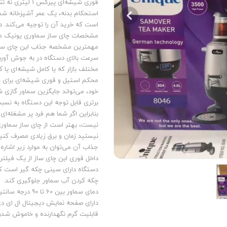
قوری شیشه‌ای پی
استحکام بدنه، یک عمر آشپزخانه شما
 آشپرخانه
◼️ ظرف و ظروف
است که خرید آن را توجیه می‌کند. د
مبله
سرویس قابلمه و ماهیتابه
مشخصات چای ساز سماوری یونیک مدل 6
 صفحه ای
قابلمه
خانه
تابه
سرعت بالای دستگاه در به جوش آورد
مختلف بازار که یا کامل شیشه‌ای یا
سرویس غذاخوری
محکم استیل و قوری شیشه‌ای برای حف
سرویس قاشق چنگال
خود، می‌تواند جایگزین سماور گازی 
برتری قابل توجه این دستگاه به نس
بنابراین اگر شما هم فرد پر مشغله‌
نیست، بهتر است از چای ساز سماوری
نیستید زمان و برق زیادی مصرف کنید
جذاب آن می‌توان به موارد زیر اشاره 
داخل قوری این چای ساز از یک فیلتر
دستگاه دارای سینی چکه گیر است که 
چکه کردن آب سماور جلوگیری کند.
دمای سماور بین 60 تا 90 درجه سانتیگراد است.
دارای صفحه نمایش دیجیتال ال ای دی 
قابلیت گرم نگهدارنده و خاموش شدن 