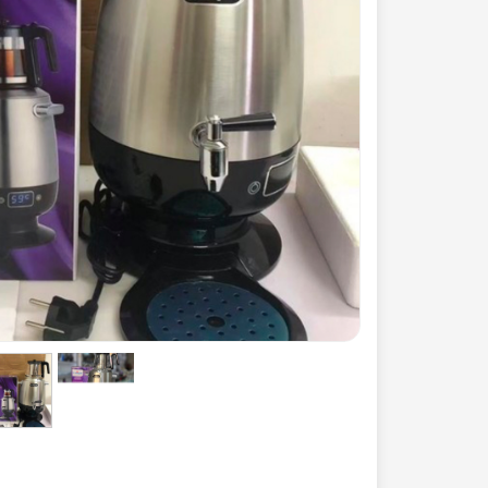
◼️ لوازم منزل
◼️ تجهیزات
جارو
اجاق گاز 
اتو
اجاق گاز
بخار شوی
هود آشپز
چرخ خیاطی
فر توکار