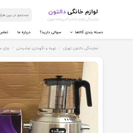
لوازم خانگی
دالتون
نمایندگی لوازم خانه و آشپزخانه تهران
دسته بندی کالاها
سوالی دارید؟
درباره ما
تماس 
◼️ آماده سازی غذا
◼️ تهیه و
نمایندگی دالتون تهران
تهیه و نگهداری نوشیدنی
چای سا
گوشت کوب برقی
کتری برق
مخلوط کن
سه کاره
خردکن
دو کاره
غذاساز
چای ساز
همزن
آب پرتقا
چرخ گوشت
آب سردک
سالاد ساز
قهوه ساز
آسیاب
اسپرسوس
کتری قو
آبمیوه گ