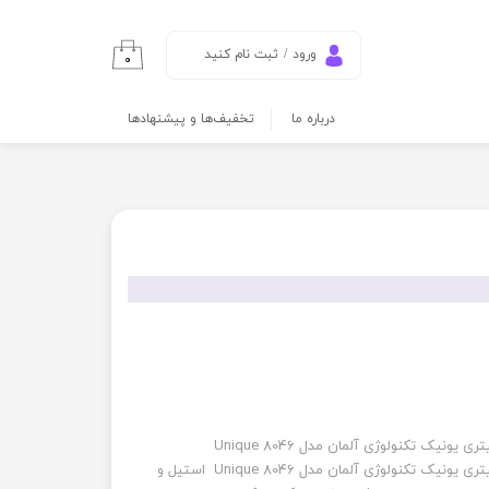
ورود
/
ثبت نام کنید
۰
حساب کاربری من
درباره ما
تخفیف‌ها و پیشنهادها
تغییر گذر واژه
سفارشات
خروج از حساب
کاربری
چای ساز سماور برقی 3500 وات 4 لیتری یونیک تکنولوژی آلمان مدل Unique 8046 استیل و