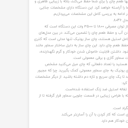
رکس 1 لیتری نه تنها طعم چای را برای شما حفظ می‌کند، بلکه با زیبایی ظاهری و
 را آراسته خواهد کرد. این دستگاه دارای مشخصات جذابی
ر ادامه به بررسی کامل این مشخصات می‌پردازیم.
804
مهمترین مشخصه جذاب این چای ساز توان مصرفی 1800 تا 3500 وات این دستگاه است که
ن آب و حفظ طعم چای را تضمین می‌کند. در بین مدل‌های
 کامل استیل هستند، چای ساز یونیک تنها مدلی است که کتری
ظ طعم چای دارد. این چای ساز به دلیل ساختار سماور مانند
شود. داشتن قابلیت خاموش شدن خودکار و گرم نگهدارنده،
بت سماور گازی و برقی معمولی است.
ای هستید یا تعداد دفعاتی که چای میل می‌کنید مشخص
 یونیک به جای سماور معمولی کمک بگیرید. چرا که مجبور
 تا یک چای سریع و تازه دم داشته باشید. از دیگر مشخصات
کرد:
 تفاله استیل ضد زنگ استفاده شده‌است.
با طراحی زیبایی در قسمت جلویی سماور قرار گرفته تا از
است که کار کردن با آن را آسان‌تر می‌کند.
خودکار هم دارد.