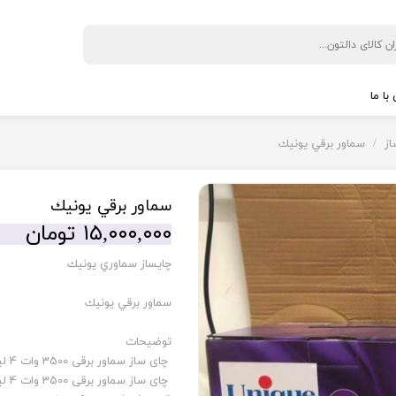
با ما
 نگهداری نوشیدنی
◼️ پخت و پز
ز
سماور برقي يونيك
ی
بخار پز
پلوپز
سماور برقي يونيك
کباب پز
۱۵,۰۰۰,۰۰۰ تومان
سرخ کن
چايساز سماوري يونيك
ل گیری
زودپر
ن
ساندویچ ساز
سماور برقي يونيك
آون توستر
توضیحات
از
توستر
چای ساز سماور برقی 3500 وات 4 لیتری یونیک تکنولوژی آلمان مدل Unique 8046
ری
آرام پز
یری
گریل