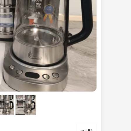
◼️ لوازم منزل
◼️ تجهیزات
جارو
اجاق گاز 
اتو
اجاق گاز
بخار شوی
هود آشپز
چرخ خیاطی
فر توکار
نظرات