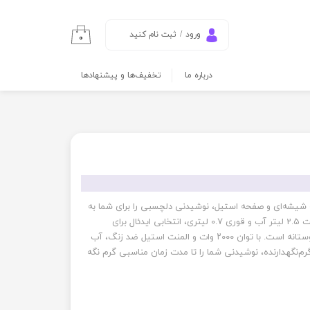
ورود
/
ثبت نام کنید
۰
حساب کاربری من
درباره ما
تخفیف‌ها و پیشنهادها
تغییر گذر واژه
سفارشات
خروج از حساب
کاربری
دنه شیشه‌ای و صفحه استیل، نوشیدنی دلچسبی را برای شما به
ارمغان می‌آورد. این چای ساز با ظرفیت 2.5 لیتر آب و قوری 0.7 لیتری، انتخابی ایدئال برای
خانواده‌های کوچک و میهمانی‌های دوستانه است. با توان ۲۰۰۰ وات و المنت استیل ضد زنگ، آب
‌نگهدارنده، نوشیدنی شما را تا مدت زمان مناسبی گرم نگه