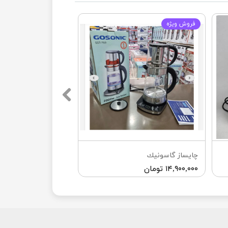
فروش ويژه
چايساز گاسونيك
۱۴,۹۰۰,۰۰۰ تومان