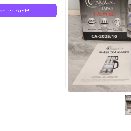
 آشپرخانه
◼️ ظرف و ظروف
افزودن به سبد خری
مبله
سرویس قابلمه و ماهیتابه
 صفحه ای
قابلمه
خانه
تابه
سرویس غذاخوری
سرویس قاشق چنگال