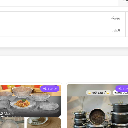
یونیک
آلمان
ج ويژه
حراج ويژه