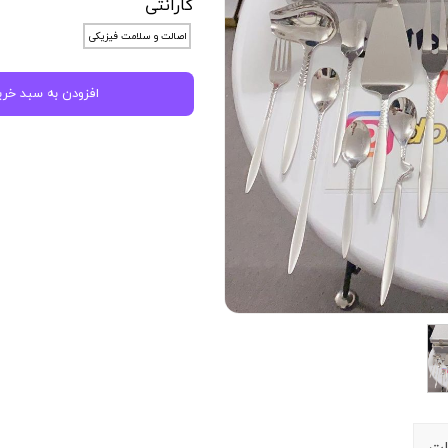
گارانتی
 آشپرخانه
◼️ ظرف و ظروف
اصالت و سلامت فیزیکی
مبله
سرویس قابلمه و ماهیتابه
 صفحه ای
قابلمه
افزودن به سبد خری
خانه
تابه
سرویس غذاخوری
سرویس قاشق چنگال
ات