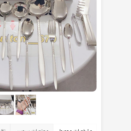
◼️ لوازم منزل
◼️ تجهیزات
جارو
اجاق گاز 
اتو
اجاق گاز
بخار شوی
هود آشپز
چرخ خیاطی
فر توکار
مشخصات محصول
محتویات سرویس
نظر