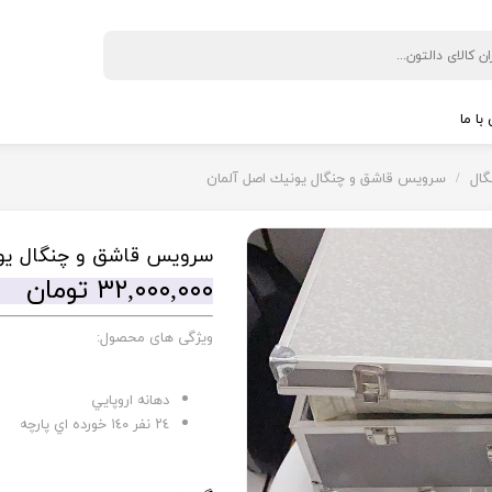
با ما
 نگهداری نوشیدنی
◼️ پخت و پز
ال
سرويس قاشق و چنگال يونيك اصل آلمان
ی
بخار پز
پلوپز
سرويس قاشق و چنگال يون
کباب پز
۳۲,۰۰۰,۰۰۰ تومان
سرخ کن
ل گیری
زودپر
ویژگی های محصول:
ن
ساندویچ ساز
آون توستر
دهانه اروپايي
٢٤ نفر ١٤٠ خورده اي پارچه
از
توستر
ری
آرام پز
یری
گریل