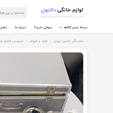
لوازم خانگی
دالتون
نمایندگی لوازم خانه و آشپزخانه تهران
دسته بندی کالاها
سوالی دارید؟
درباره ما
تماس 
◼️ آماده سازی غذا
◼️ تهیه و
نمایندگی دالتون تهران
ظرف و ظروف
سرویس قاشق چنگ
گوشت کوب برقی
کتری برق
مخلوط کن
سه کاره
خردکن
دو کاره
غذاساز
چای ساز
همزن
آب پرتقا
چرخ گوشت
آب سردک
سالاد ساز
قهوه ساز
آسیاب
اسپرسوس
کتری قو
آبمیوه گ